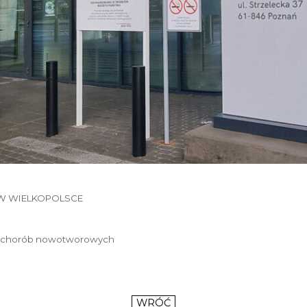
W WIELKOPOLSCE
eniu chorób nowotworowych
WRÓĆ