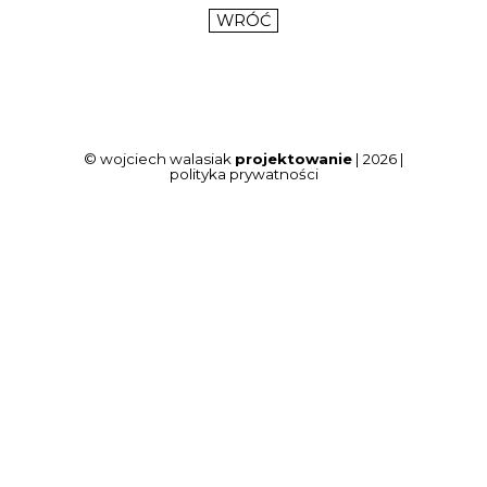
WRÓĆ
© wojciech walasiak
projektowanie
| 2026 |
polityka prywatności
Wróć do spisu treści