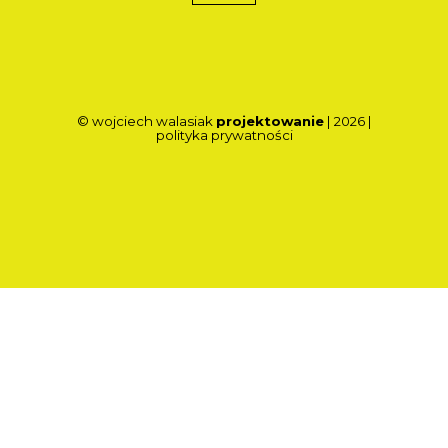
© wojciech walasiak
projektowanie
| 2026 |
polityka prywatności
Wróć do spisu treści