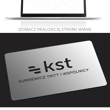
[ZOBACZ REALIZACJĘ STRONY WWW]